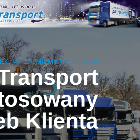
K, MY ZAJMIEMY SIĘ RESZTĄ
Transport
tosowany
eb Klienta