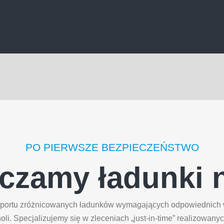
PO PIERWSZE BEZPIECZEŃSTWO
czamy ładunki 
ansportu zróżnicowanych ładunków wymagających odpowiednich
li. Specjalizujemy się w zleceniach „just-in-time” realizowany