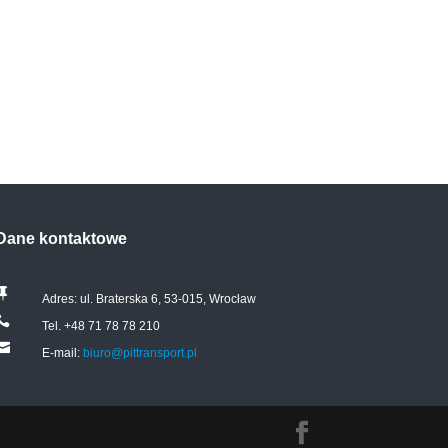
Dane kontaktowe

Adres: ul. Braterska 6, 53-015, Wrocław

Tel. +48 71 78 78 210

E-mail:
biuro@pittransport.pl