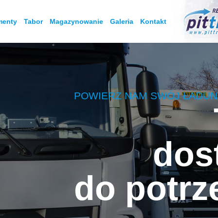
menty
Tabor
Magazynowanie
Galeria
Kontakt
POWIERZ NAM SWÓJ ŁADUNE
dos
do potrz