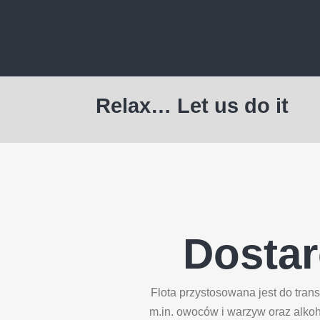
Relax… Let us do it
Dostar
Flota przystosowana jest do tr
m.in. owoców i warzyw oraz alkoho