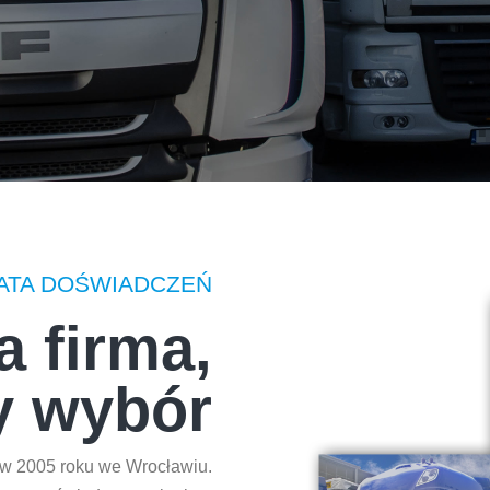
ATA DOŚWIADCZEŃ
a firma,
y wybór
 2005 roku we Wrocławiu.