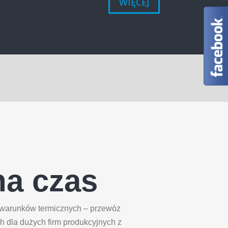
WIĘCEJ
na czas
 warunków termicznych – przewóz
ch dla dużych firm produkcyjnych z