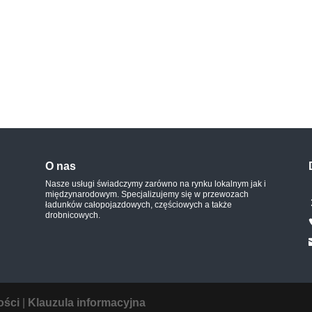
O nas
Nasze usługi świadczymy zarówno na rynku lokalnym jak i
międzynarodowym. Specjalizujemy się w przewozach
ładunków całopojazdowych, częściowych a także
drobnicowych.
ości
|
Klauzula informacyjna