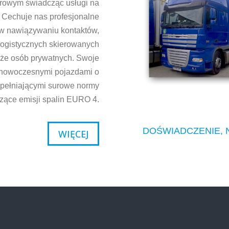
żarowym świadcząc usługi na
. Cechuje nas profesjonalne
 w nawiązywaniu kontaktów,
logistycznych skierowanych
także osób prywatnych. Swoje
 nowoczesnymi pojazdami o
 spełniającymi surowe normy
zące emisji spalin EURO 4.
DOŚWIADCZENIE, 
WIĘCEJ